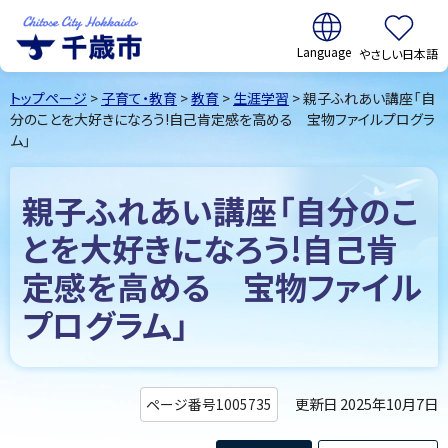
翻訳:
やさしい日本語
千歳市
Chitose
トップページ
>
子育て・教育
>
教育
>
生涯学習
> 親子ふれあい講座「自
City Hokkaido
分のことを大好きになろう!自己肯定感を高める 宝物ファイルプログラ
ム」
親子ふれあい講座「自分のこ
とを大好きになろう!自己肯
定感を高める 宝物ファイル
プログラム」
更新日 2025年10月7日
ページ番号1005735