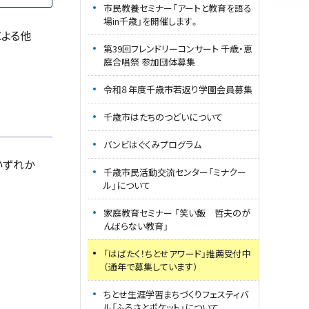
市民教養セミナー「アートと教育を語る
場in千歳」を開催します。
による他
第39回フレンドリーコンサート 千歳・恵
庭合唱祭 参加団体募集
令和８年度千歳市若返り学園会員募集
千歳市はたちのつどいについて
バンビはぐくみプログラム
いずれか
千歳市民活動交流センター「ミナクー
ル」について
家庭教育セミナー 「笑い飯 哲夫のが
んばらない教育」
「はばたく！ちとせアワード」推薦受付中
（通年で募集しています）
ちとせ生涯学習まちづくりフェスティバ
ル「ふるさとポケット」について