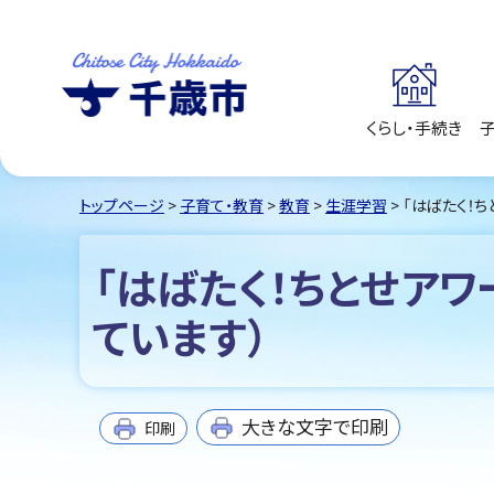
くらし・手続き
千歳市
Chitose City
Hokkaido
トップページ
>
子育て・教育
>
教育
>
生涯学習
> 「はばたく！
「はばたく！ちとせア
ています）
大きな文字で印刷
印刷