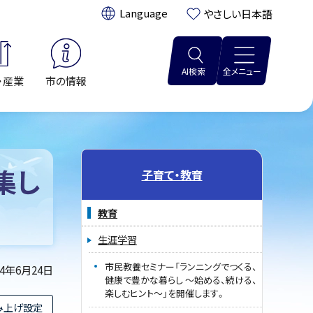
翻訳:
やさしい日本語
AI検索
全メニュー
・産業
市の情報
集し
子育て・教育
教育
生涯学習
市民教養セミナー「ランニングでつくる、
24年6月24日
健康で豊かな暮らし ～始める、続ける、
楽しむヒント～」を開催します。
み上げ設定