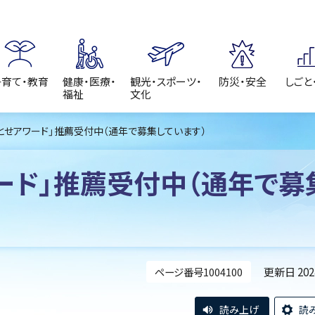
子育て・教育
健康・医療・
観光・スポーツ・
防災・安全
しごと
福祉
文化
ちとせアワード」推薦受付中（通年で募集しています）
ワード」推薦受付中（通年で募
更新日 20
ページ番号1004100
読み上げ
読