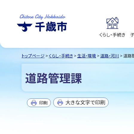
くらし・手続き
千歳市
Chitose City
Hokkaido
トップページ
>
くらし・手続き
>
生活・環境
>
道路・河川
> 道路
道路管理課
大きな文字で印刷
印刷