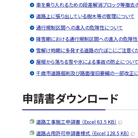
車を乗り入れるための段差解消ブロック等撤去
道路上に張り出している樹木等の管理について
通行規制区間への進入の危険性について
降雪期における通行規制区間への進入の危険性
雪解け時期に多発する道路の穴ぼこにご注意く
屋根から落ちる雪や氷による事故の防止につい
千歳市道路掘削及び路面復旧要綱の一部改正につ
申請書ダウンロード
道路工事施工申請書 （Excel 63.5 KB）
道路占用許可申請書様式 （Excel 128.5 KB）