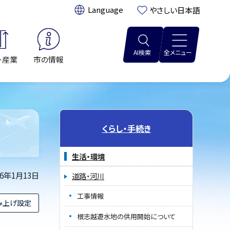
翻訳:
やさしい日本語
AI検索
全メニュー
・産業
市の情報
くらし・手続き
生活・環境
26年1月13日
道路・河川
工事情報
み上げ設定
根志越遊水地の供用開始について