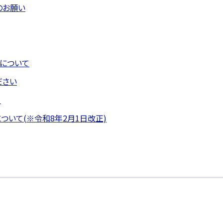
のお願い
について
ださい
て
いて(※令和8年2月1日改正)