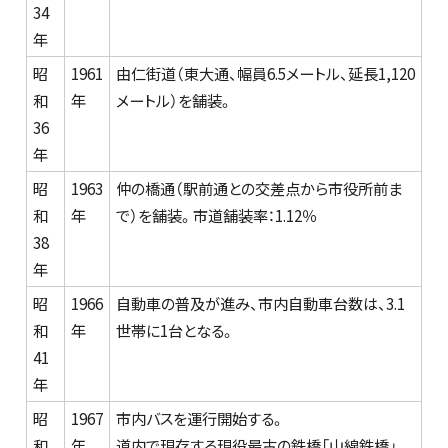
34
年
昭
1961
由仁街道（東大通、幅員6.5メートル、延長1,120
和
年
メートル）を舗装。
36
年
昭
1963
仲の橋通（駅前通との交差点から市役所前ま
和
年
で）を舗装。市道舗装率：1.12％
38
年
昭
1966
自動車の普及が進み、市内自動車台数は、3.1
和
年
世帯に1台となる。
41
年
昭
1967
市内バスを運行開始する。
和
年
道内で現存する現役最古の鉄橋「山線鉄橋」