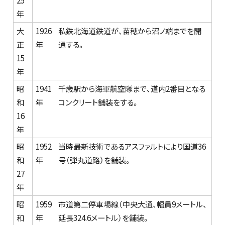
年
大
1926
私鉄北海道鉄道が、苗穂から沼ノ端までを開
正
年
通する。
15
年
昭
1941
千歳駅から海軍航空隊まで、道内2番目となる
和
年
コンクリート舗装をする。
16
年
昭
1952
当時最新技術であるアスファルトにより国道36
和
年
号（弾丸道路）を舗装。
27
年
昭
1959
市道第二停車場線（中央大通、幅員9メートル、
和
年
延長324.6メートル）を舗装。