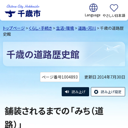
翻訳:
やさしい日本語
千歳市
Chitose
トップページ
>
くらし・手続き
>
生活・環境
>
道路・河川
> 千歳の道路歴
City Hokkaido
史館
千歳の道路歴史館
更新日 2014年7月30日
ページ番号1004893
読み上げ
読み上げ設定
舗装されるまでの「みち（道
路）」