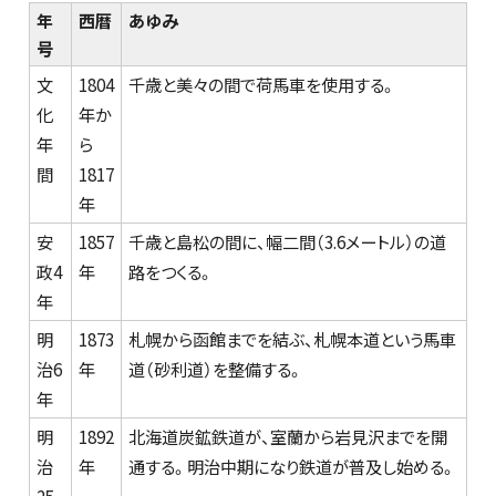
年
西暦
あゆみ
号
文
1804
千歳と美々の間で荷馬車を使用する。
化
年か
年
ら
間
1817
年
安
1857
千歳と島松の間に、幅二間（3.6メートル）の道
政4
年
路をつくる。
年
明
1873
札幌から函館までを結ぶ、札幌本道という馬車
治6
年
道（砂利道）を整備する。
年
明
1892
北海道炭鉱鉄道が、室蘭から岩見沢までを開
治
年
通する。明治中期になり鉄道が普及し始める。
25