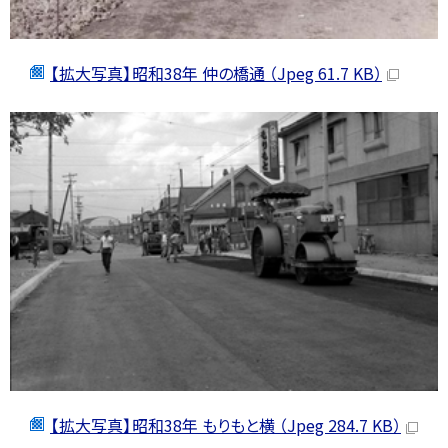
【拡大写真】昭和38年 仲の橋通 （Jpeg 61.7 KB）
【拡大写真】昭和38年 もりもと横 （Jpeg 284.7 KB）