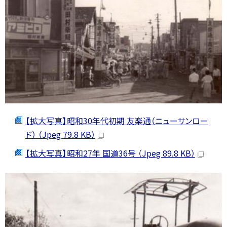
【拡大写真】昭和30年代初期 友楽通（ニューサンロー
ド） （Jpeg 79.8 KB）
【拡大写真】昭和27年 国道36号 （Jpeg 89.8 KB）