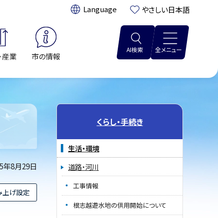
翻訳:
やさしい日本語
AI検索
全メニュー
・産業
市の情報
くらし・手続き
生活・環境
25年8月29日
道路・河川
工事情報
み上げ設定
根志越遊水地の供用開始について