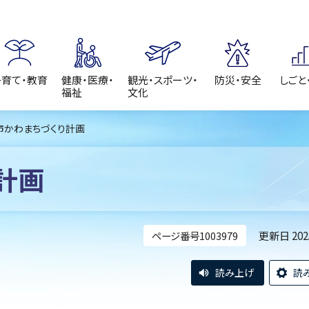
子育て・教育
健康・医療・
観光・スポーツ・
防災・安全
しごと
福祉
文化
市かわまちづくり計画
計画
更新日 20
ページ番号1003979
読み上げ
読