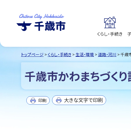
くらし・手続き
千歳市
Chitose City
Hokkaido
トップページ
>
くらし・手続き
>
生活・環境
>
道路・河川
> 千歳
千歳市かわまちづくり
大きな文字で印刷
印刷