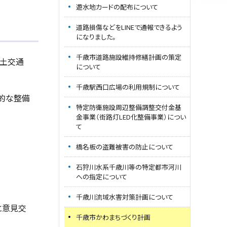
遊水地カードの配布について
道路損傷などをLINEで通報できるよう
になりました。
千歳市道路施設維持修繕計画の策定
国土交通
について
千歳駅西口広場の利用規制について
的な整備
特定防衛施設周辺整備調整交付金基
金事業（街路灯LED化整備事業）につい
て
橋名板の盗難被害の防止について
石狩川水系千歳川等の特定都市河川
への指定について
千歳川流域水害対策計画について
と意見交
千歳市かわまちづくり計画