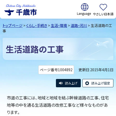
翻訳:
やさしい日本語
千歳市
Chitose
トップページ
>
くらし・手続き
>
生活・環境
>
道路・河川
> 生活道路の工
City Hokkaido
事
生活道路の工事
更新日 2015年4月1日
ページ番号1004892
読み上げ
読み上げ設定
市道の工事には、地域と地域を結ぶ幹線道路の工事、住宅
地等の中を通る生活道路の改修工事など様々なものがあ
ります。