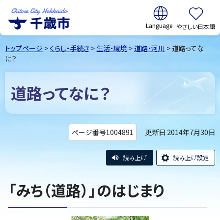
翻訳:
やさしい日本語
千歳市
Chitose
トップページ
>
くらし・手続き
>
生活・環境
>
道路・河川
> 道路ってな
City Hokkaido
に？
道路ってなに？
更新日 2014年7月30日
ページ番号1004891
読み上げ
読み上げ設定
「みち（道路）」のはじまり