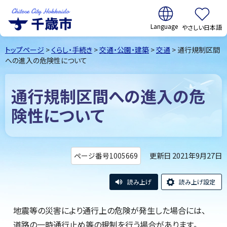
翻訳:
やさしい日本語
千歳市
Chitose
トップページ
>
くらし・手続き
>
交通・公園・建築
>
交通
> 通行規制区間
City Hokkaido
への進入の危険性について
通行規制区間への進入の危
険性について
更新日 2021年9月27日
ページ番号1005669
読み上げ
読み上げ設定
地震等の災害により通行上の危険が発生した場合には、
道路の一時通行止め等の規制を行う場合があります。