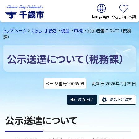
翻訳:
やさしい日本語
千歳市
Chitose
トップページ
>
くらし・手続き
>
税金
>
市税
> 公示送達について（税務
City Hokkaido
課）
公示送達について（税務課）
更新日 2026年7月29日
ページ番号1006599
読み上げ
読み上げ設定
公示送達について