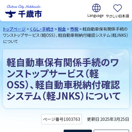
翻訳:
やさしい日本語
千歳市
Chitose
トップページ
>
くらし・手続き
>
税金
>
市税
> 軽自動車保有関係手続の
City Hokkaido
ワンストップサービス（軽OSS）、軽自動車税納付確認システム（軽JNKS）
について
軽自動車保有関係手続のワ
ンストップサービス（軽
OSS）、軽自動車税納付確認
システム（軽JNKS）について
更新日 2025年3月25日
ページ番号1003763