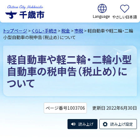
翻訳:
やさしい日本語
千歳市
Chitose
トップページ
>
くらし・手続き
>
税金
>
市税
> 軽自動車や軽二輪・二輪
City Hokkaido
小型自動車の税申告（税止め）について
軽自動車や軽二輪・二輪小型
自動車の税申告（税止め）に
ついて
更新日 2022年6月30日
ページ番号1003706
読み上げ
読み上げ設定