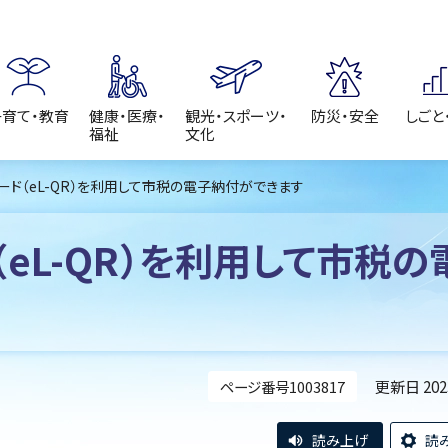
子育て・教育
健康・医療・
観光・スポーツ・
防災・安全
しごと
福祉
文化
ード（eL-QR）を利用して市税の電子納付ができます
eL-QR）を利用して市税の
更新日 20
ページ番号1003817
読み上げ
読