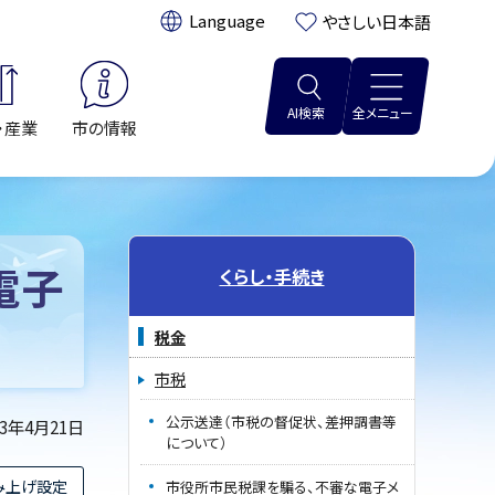
翻訳:
やさしい日本語
AI検索
全メニュー
・産業
市の情報
電子
くらし・手続き
税金
市税
公示送達（市税の督促状、差押調書等
23年4月21日
について）
み上げ設定
市役所市民税課を騙る、不審な電子メ