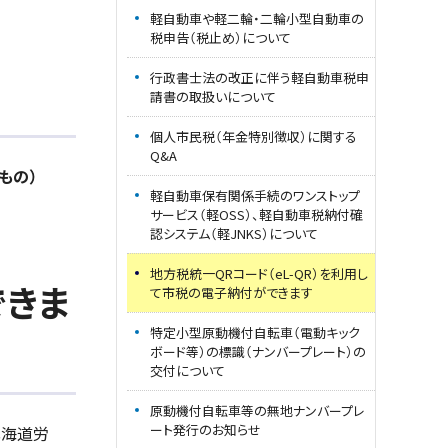
軽自動車や軽二輪・二輪小型自動車の
税申告（税止め）について
行政書士法の改正に伴う軽自動車税申
請書の取扱いについて
個人市民税（年金特別徴収）に関する
Q&A
もの）
軽自動車保有関係手続のワンストップ
サービス（軽OSS）、軽自動車税納付確
認システム（軽JNKS）について
地方税統一QRコード（eL-QR）を利用し
できま
て市税の電子納付ができます
特定小型原動機付自転車（電動キック
ボード等）の標識（ナンバープレート）の
交付について
原動機付自転車等の無地ナンバープレ
ート発行のお知らせ
北海道労