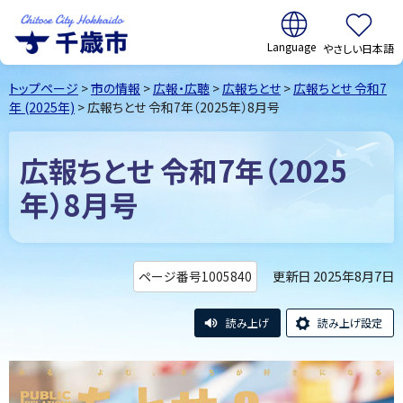
翻訳:
やさしい日本語
千歳市
Chitose
トップページ
>
市の情報
>
広報・広聴
>
広報ちとせ
>
広報ちとせ 令和7
City Hokkaido
年 (2025年)
> 広報ちとせ 令和7年（2025年）8月号
広報ちとせ 令和7年（2025
年）8月号
更新日 2025年8月7日
ページ番号1005840
読み上げ
読み上げ設定