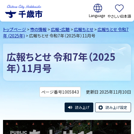
翻訳:
やさしい日本語
千歳市
Chitose
トップページ
>
市の情報
>
広報・広聴
>
広報ちとせ
>
広報ちとせ 令和7
City Hokkaido
年 (2025年)
> 広報ちとせ 令和7年（2025年）11月号
広報ちとせ 令和7年（2025
年）11月号
更新日 2025年11月10日
ページ番号1005843
読み上げ
読み上げ設定