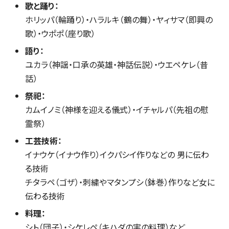
歌と踊り：
ホリッパ（輪踊り）・ハラルキ（鶴の舞）・ヤィサマ（即興の
歌）・ウポポ（座り歌）
語り：
ユカラ（神謡・口承の英雄・神話伝説）・ウエペケレ（昔
話）
祭祀：
カムイノミ（神様を迎える儀式）・イチャルパ（先祖の慰
霊祭）
工芸技術：
イナウケ（イナウ作り）イクパシイ作りなどの 男に伝わ
る技術
チタラペ（ゴザ）・刺繍やマタンプシ（鉢巻）作りなど女に
伝わる技術
料理：
シト（団子）・シケレペ（キハダの実の料理）など