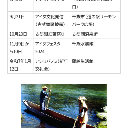
口）
9月21日
アイヌ文化発信
千歳市（道の駅サーモン
（古式舞踊披露）
パーク広場）
10月20日
支笏湖紅葉祭り
支笏湖温泉街
11月9日か
アイヌフェスタ
千歳水族館
ら10日
2024
令和7年1月
アシリパノミ（新年
蘭越生活館
12日
交礼会）