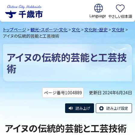
翻訳:
やさしい日本語
千歳市
Chitose
トップページ
>
観光・スポーツ・文化
>
文化
>
文化財・歴史
>
文化財
>
City Hokkaido
アイヌの伝統的芸能と工芸技術
アイヌの伝統的芸能と工芸技
術
更新日 2024年6月24日
ページ番号1004889
読み上げ
読み上げ設定
アイヌの伝統的芸能と工芸技術