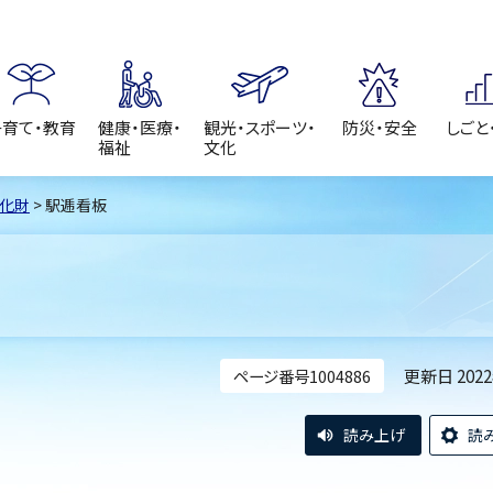
子育て・教育
健康・医療・
観光・スポーツ・
防災・安全
しごと
福祉
文化
化財
> 駅逓看板
更新日 202
ページ番号1004886
読み上げ
読