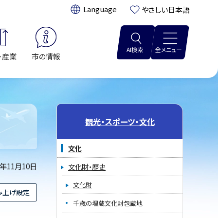
翻訳:
やさしい日本語
AI検索
全メニュー
・産業
市の情報
観光・スポーツ・文化
文化
2年11月10日
文化財・歴史
文化財
み上げ設定
千歳の埋蔵文化財包蔵地