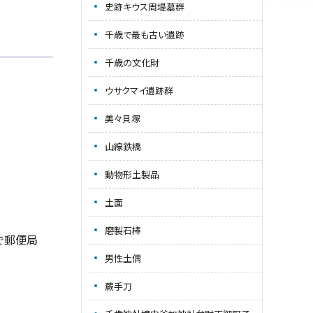
史跡キウス周堤墓群
千歳で最も古い遺跡
千歳の文化財
ウサクマイ遺跡群
美々貝塚
山線鉄橋
動物形土製品
土面
磨製石棒
で郵便局
男性土偶
蕨手刀