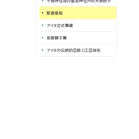
千歳神社境内釜加神社弁財天御厨子
駅逓看板
アイヌ古式舞踊
泉郷獅子舞
アイヌの伝統的芸能と工芸技術