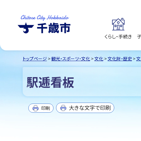
くらし・手続き
千歳市
Chitose City
Hokkaido
トップページ
>
観光・スポーツ・文化
>
文化
>
文化財・歴史
>
文
駅逓看板
大きな文字で印刷
印刷