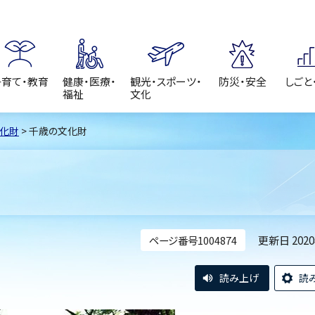
子育て・教育
健康・医療・
観光・スポーツ・
防災・安全
しごと
福祉
文化
化財
> 千歳の文化財
更新日 202
ページ番号1004874
読み上げ
読