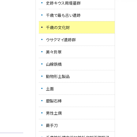
史跡キウス周堤墓群
千歳で最も古い遺跡
千歳の文化財
ウサクマイ遺跡群
美々貝塚
山線鉄橋
動物形土製品
土面
磨製石棒
男性土偶
蕨手刀