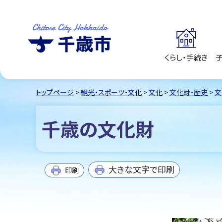
くらし・手続き
千歳市
Chitose City
Hokkaido
トップページ
>
観光・スポーツ・文化
>
文化
>
文化財・歴史
>
文
千歳の文化財
大きな文字で印刷
印刷