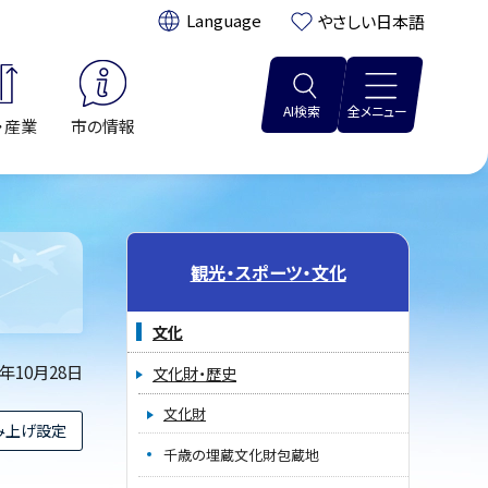
翻訳:
やさしい日本語
AI検索
全メニュー
・産業
市の情報
観光・スポーツ・文化
文化
0年10月28日
文化財・歴史
文化財
み上げ設定
千歳の埋蔵文化財包蔵地