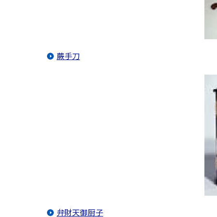
蕨手刀
弁財天御厨子