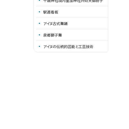
千歳神社境内釜加神社弁財天御厨子
駅逓看板
アイヌ古式舞踊
泉郷獅子舞
アイヌの伝統的芸能と工芸技術