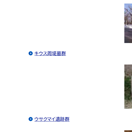
キウス周堤墓群
ウサクマイ遺跡群