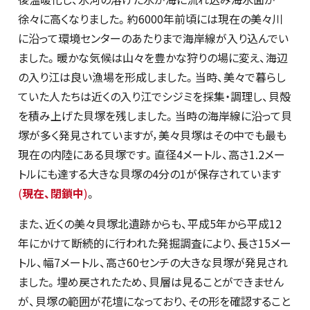
徐々に高くなりました。約6000年前頃には現在の美々川
に沿って環境センターのあたりまで海岸線が入り込んでい
ました。暖かな気候は山々を豊かな狩りの場に変え、海辺
の入り江は良い漁場を形成しました。当時、美々で暮らし
ていた人たちは近くの入り江でシジミを採集・調理し、貝殻
を積み上げた貝塚を残しました。当時の海岸線に沿って貝
塚が多く発見されていますが，美々貝塚はその中でも最も
現在の内陸にある貝塚です。直径4メートル、高さ1.2メー
トルにも達する大きな貝塚の4分の1が保存されています
(
現在、閉鎖中
)
。
また、近くの美々貝塚北遺跡からも、平成5年から平成12
年にかけて断続的に行われた発掘調査により、長さ15メー
トル、幅7メートル、高さ60センチの大きな貝塚が発見され
ました。埋め戻されたため、貝層は見ることができません
が、貝塚の範囲が花壇になっており、その形を確認すること