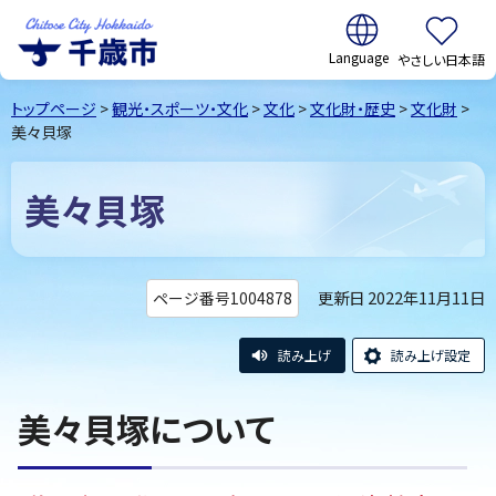
翻訳:
やさしい日本語
千歳市
Chitose
トップページ
>
観光・スポーツ・文化
>
文化
>
文化財・歴史
>
文化財
>
City Hokkaido
美々貝塚
美々貝塚
更新日 2022年11月11日
ページ番号1004878
読み上げ
読み上げ設定
美々貝塚について