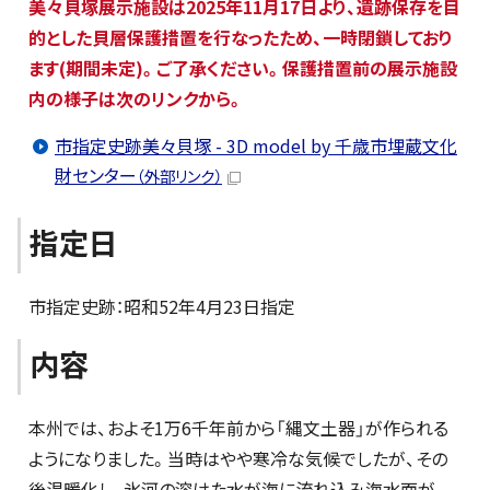
美々貝塚展示施設は2025年11月17日より、遺跡保存を目
的とした貝層保護措置を行なったため、一時閉鎖しており
ます(期間未定)。ご了承ください。保護措置前の展示施設
内の様子は次のリンクから。
市指定史跡美々貝塚 - 3D model by 千歳市埋蔵文化
財センター
（外部リンク）
指定日
市指定史跡：昭和52年4月23日指定
内容
本州では、およそ1万6千年前から「縄文土器」が作られる
ようになりました。当時はやや寒冷な気候でしたが、その
後温暖化し、氷河の溶けた水が海に流れ込み海水面が