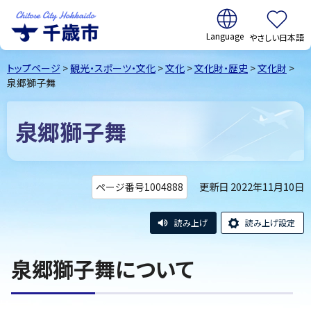
翻訳:
やさしい日本語
千歳市
Chitose
トップページ
>
観光・スポーツ・文化
>
文化
>
文化財・歴史
>
文化財
>
City Hokkaido
泉郷獅子舞
泉郷獅子舞
更新日 2022年11月10日
ページ番号1004888
読み上げ
読み上げ設定
泉郷獅子舞について