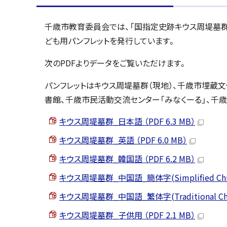
千歳市教育委員会では、「国指定史跡キウス周堤墓群」
ども用パンフレットを発行しています。
次のPDFよりデータをご覧いただけます。
パンフレットはキウス周堤墓群（現地）、千歳市埋蔵
書館、千歳市民活動交流センター「みなくーる」、千
キウス周堤墓群_日本語 （PDF 6.3 MB）
キウス周堤墓群_英語 （PDF 6.0 MB）
キウス周堤墓群_韓国語 （PDF 6.2 MB）
キウス周堤墓群_中国語_簡体字(Simplified Chines
キウス周堤墓群_中国語_繁体字(Traditional Chine
キウス周堤墓群_子供用 （PDF 2.1 MB）