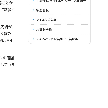
千歳神社境内釜加神社弁財天御厨子
ることか
心に数多く
駅逓看板
アイヌ古式舞踊
は周堤が
泉郷獅子舞
番くぼみ
アイヌの伝統的芸能と工芸技術
およそ4
ルの範囲
開していま