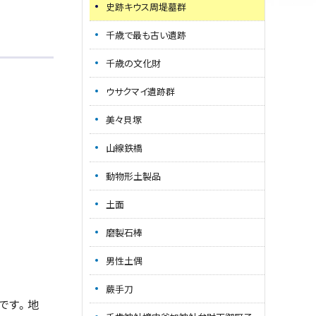
史跡キウス周堤墓群
千歳で最も古い遺跡
千歳の文化財
ウサクマイ遺跡群
美々貝塚
山線鉄橋
動物形土製品
土面
磨製石棒
男性土偶
蕨手刀
です。地