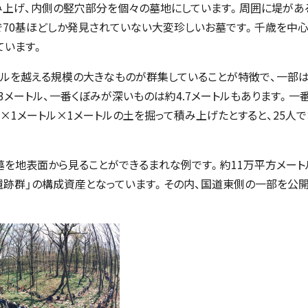
み上げ、内側の竪穴部分を個々の墓地にしています。周囲に堤があ
で70基ほどしか発見されていない大変珍しいお墓です。千歳を中
ています。
トルを越える規模の大きなものが群集していることが特徴で、一部
メートル、一番くぼみが深いものは約4.7メートルもあります。一
×1メートル×1メートルの土を掘って積み上げたとすると、25人で
墓を地表面から見ることができるまれな例です。約11万平方メート
跡群」の構成資産となっています。その内、国道東側の一部を公