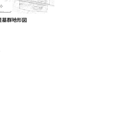
堤墓群地形図
る