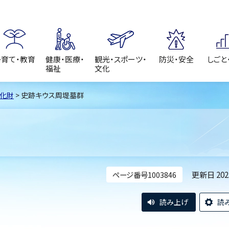
子育て・教育
健康・医療・
観光・スポーツ・
防災・安全
しごと
福祉
文化
化財
> 史跡キウス周堤墓群
更新日 20
ページ番号1003846
読み上げ
読