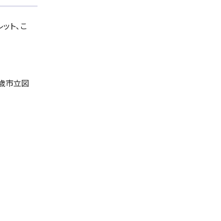
ット、こ
千歳市立図