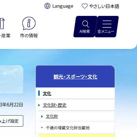
翻訳:
やさしい日本語
AI検索
全メニュー
・産業
市の情報
観光・スポーツ・文化
文化
23年6月22日
文化財・歴史
文化財
み上げ設定
千歳の埋蔵文化財包蔵地