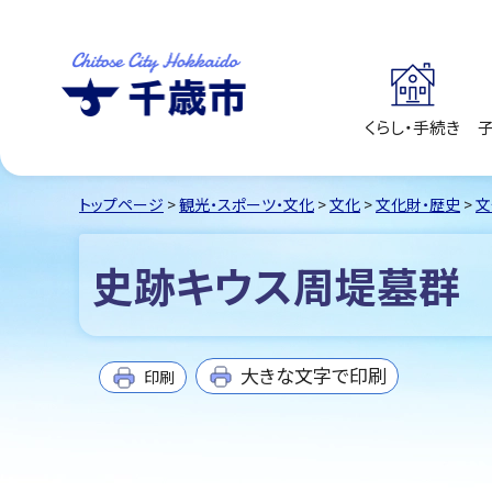
くらし・手続き
千歳市
Chitose City
Hokkaido
トップページ
>
観光・スポーツ・文化
>
文化
>
文化財・歴史
>
文
史跡キウス周堤墓群
大きな文字で印刷
印刷