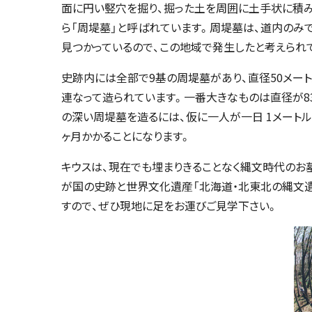
面に円い竪穴を掘り、掘った土を周囲に土手状に積
ら「周堤墓」と呼ばれています。周堤墓は、道内のみ
見つかっているので、この地域で発生したと考えられ
史跡内には全部で9基の周堤墓があり、直径50メー
連なって造られています。一番大きなものは直径が83
の深い周堤墓を造るには、仮に一人が一日 1メートル
ヶ月かかることになります。
キウスは、現在でも埋まりきることなく縄文時代のお
が国の史跡と世界文化遺産「北海道・北東北の縄文遺
すので、ぜひ現地に足をお運びご見学下さい。