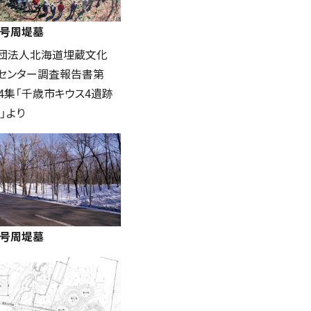
1号周堤墓
団法人北海道埋蔵文化
センター調査報告書第
44集「千歳市キウス4遺跡
)」より
2号周堤墓