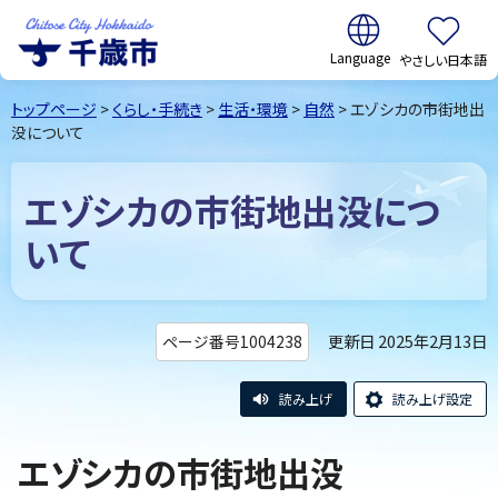
翻訳:
やさしい日本語
千歳市
Chitose
トップページ
>
くらし・手続き
>
生活・環境
>
自然
> エゾシカの市街地出
City Hokkaido
没について
エゾシカの市街地出没につ
いて
更新日 2025年2月13日
ページ番号1004238
読み上げ
読み上げ設定
エゾシカの市街地出没