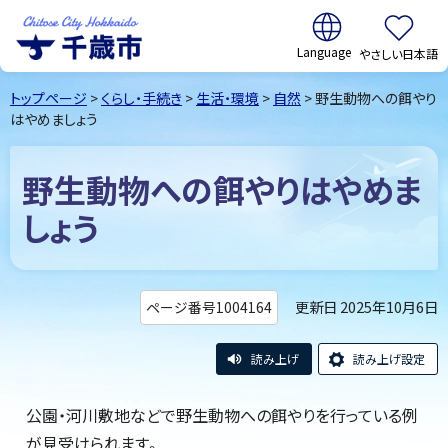
翻訳:
やさしい日本語
千歳市
Chitose
トップページ
>
くらし・手続き
>
生活・環境
>
自然
> 野生動物への餌やり
City Hokkaido
はやめましょう
野生動物への餌やりはやめま
しょう
更新日 2025年10月6日
ページ番号1004164
読み上げ
読み上げ設定
公園・河川敷地などで野生動物への餌やりを行っている例
が見受けられます。