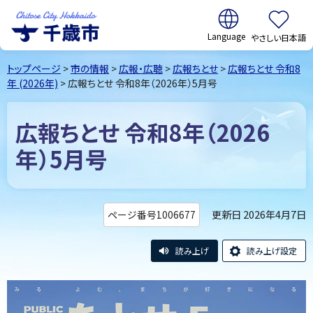
翻訳:
やさしい日本語
千歳市
Chitose
トップページ
>
市の情報
>
広報・広聴
>
広報ちとせ
>
広報ちとせ 令和8
City Hokkaido
年 (2026年)
> 広報ちとせ 令和8年（2026年）5月号
広報ちとせ 令和8年（2026
年）5月号
更新日 2026年4月7日
ページ番号1006677
読み上げ
読み上げ設定