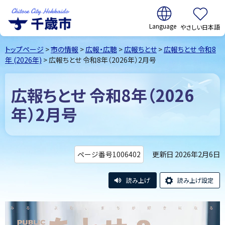
翻訳:
やさしい日本語
千歳市
Chitose
トップページ
>
市の情報
>
広報・広聴
>
広報ちとせ
>
広報ちとせ 令和8
City Hokkaido
年 (2026年)
> 広報ちとせ 令和8年（2026年）2月号
広報ちとせ 令和8年（2026
年）2月号
更新日 2026年2月6日
ページ番号1006402
読み上げ
読み上げ設定