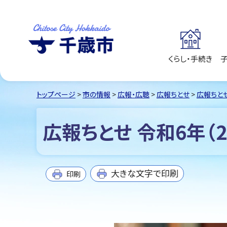
くらし・手続き
千歳市
Chitose City
Hokkaido
トップページ
>
市の情報
>
広報・広聴
>
広報ちとせ
>
広報ちとせ 
広報ちとせ 令和6年（2
大きな文字で印刷
印刷