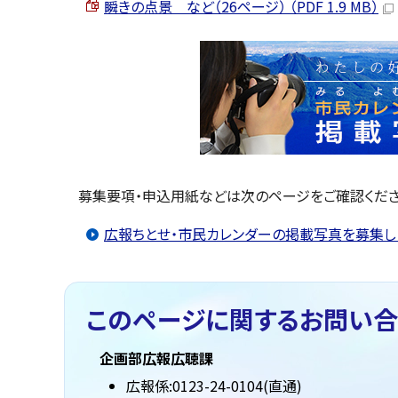
瞬きの点景 など（26ページ） （PDF 1.9 MB）
募集要項・申込用紙などは次のページをご確認くださ
広報ちとせ・市民カレンダーの掲載写真を募集し
このページに関する
お問い合
企画部広報広聴課
広報係:0123-24-0104(直通)