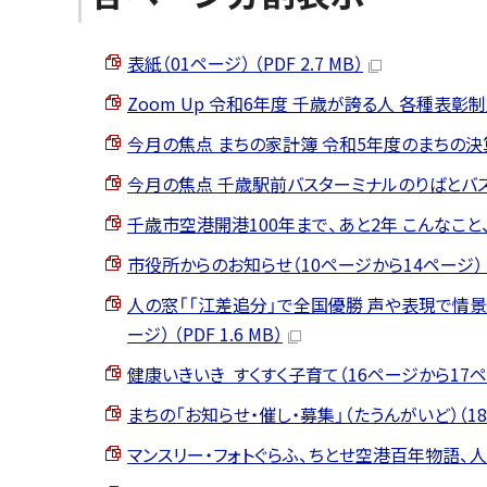
表紙（01ページ） （PDF 2.7 MB）
Zoom Up 令和6年度 千歳が誇る人 各種表彰制度
今月の焦点 まちの家計簿 令和5年度のまちの決算をお
今月の焦点 千歳駅前バスターミナルのりばとバス運賃が
千歳市空港開港100年まで、あと2年 こんなこと、やっ
市役所からのお知らせ（10ページから14ページ） （PD
人の窓「「江差追分」で全国優勝 声や表現で情景を
ージ） （PDF 1.6 MB）
健康いきいき すくすく子育て（16ページから17ページ）
まちの「お知らせ・催し・募集」（たうんがいど）（18ペー
マンスリー・フォトぐらふ、ちとせ空港百年物語、人のうご