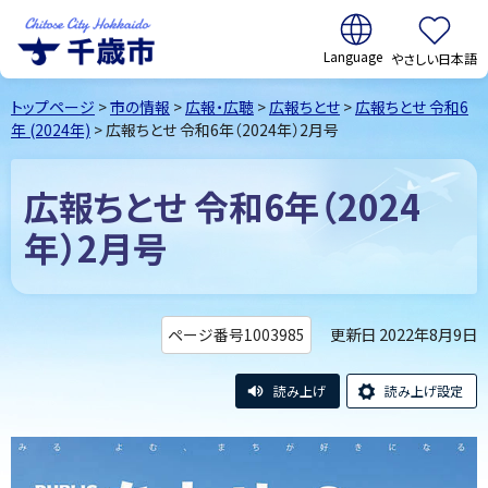
翻訳:
やさしい日本語
千歳市
Chitose
トップページ
>
市の情報
>
広報・広聴
>
広報ちとせ
>
広報ちとせ 令和6
City Hokkaido
年 (2024年)
> 広報ちとせ 令和6年（2024年）2月号
広報ちとせ 令和6年（2024
年）2月号
更新日 2022年8月9日
ページ番号1003985
読み上げ
読み上げ設定