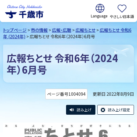
翻訳:
やさしい日本語
千歳市
Chitose
トップページ
>
市の情報
>
広報・広聴
>
広報ちとせ
>
広報ちとせ 令和6
City Hokkaido
年 (2024年)
> 広報ちとせ 令和6年（2024年）6月号
広報ちとせ 令和6年（2024
年）6月号
更新日 2022年8月9日
ページ番号1004094
読み上げ
読み上げ設定