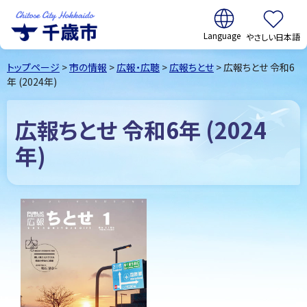
翻訳:
やさしい日本語
千歳市
Chitose
トップページ
>
市の情報
>
広報・広聴
>
広報ちとせ
> 広報ちとせ 令和6
City Hokkaido
年 (2024年)
広報ちとせ 令和6年 (2024
年)