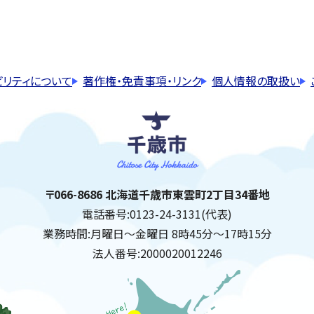
ビリティについて
著作権・免責事項・リンク
個人情報の取扱い
千歳市
住所:
〒066-8686 北海道千歳市東雲町2丁目34番地
電話番号:
0123-24-3131(代表)
業務時間:
月曜日～金曜日 8時45分～17時15分
法人番号:
2000020012246