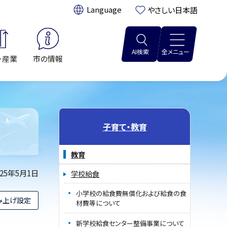
翻訳:
やさしい日本語
AI検索
全メニュー
・産業
市の情報
子育て・教育
教育
025年5月1日
学校給食
小学校の給食費無償化および給食の食
み上げ設定
材費等について
新学校給食センター整備事業について