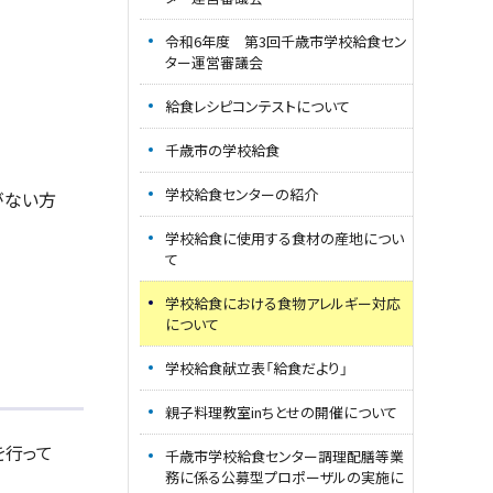
令和6年度 第3回千歳市学校給食セン
ター運営審議会
給食レシピコンテストについて
千歳市の学校給食
学校給食センターの紹介
がない方
学校給食に使用する食材の産地につい
て
学校給食における食物アレルギー対応
について
学校給食献立表「給食だより」
親子料理教室inちとせの開催について
を行って
千歳市学校給食センター調理配膳等業
務に係る公募型プロポーザルの実施に