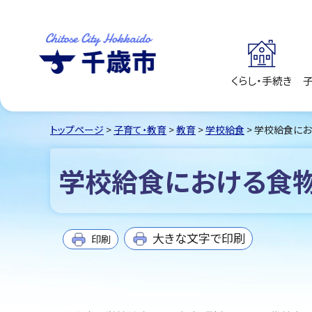
くらし・手続き
千歳市
Chitose City
Hokkaido
トップページ
>
子育て・教育
>
教育
>
学校給食
> 学校給食に
学校給食における食
大きな文字で印刷
印刷