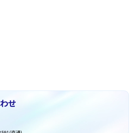
わせ
591(直通)