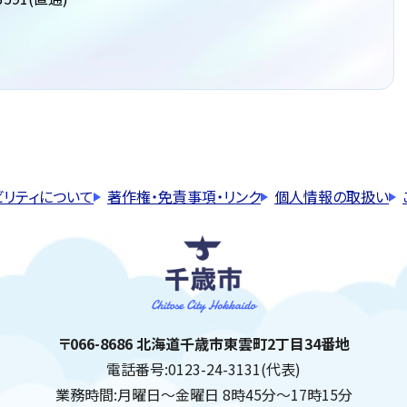
ビリティについて
著作権・免責事項・リンク
個人情報の取扱い
千歳市
住所:
〒066-8686 北海道千歳市東雲町2丁目34番地
電話番号:
0123-24-3131(代表)
業務時間:
月曜日～金曜日 8時45分～17時15分