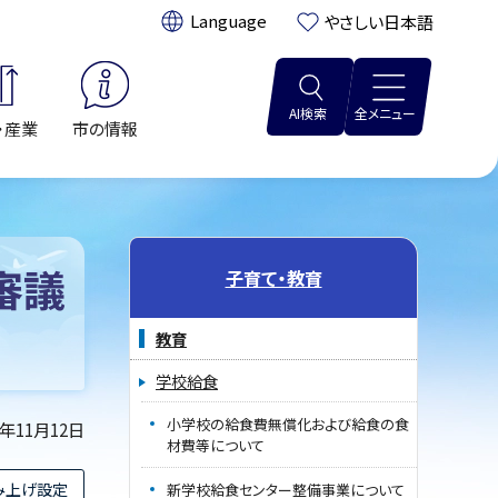
翻訳:
やさしい日本語
AI検索
全メニュー
・産業
市の情報
審議
子育て・教育
教育
学校給食
小学校の給食費無償化および給食の食
4年11月12日
材費等について
み上げ設定
新学校給食センター整備事業について