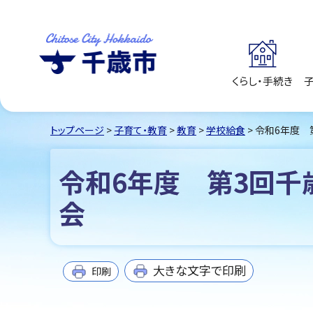
くらし・手続き
千歳市
Chitose City
Hokkaido
トップページ
>
子育て・教育
>
教育
>
学校給食
> 令和6年度
令和6年度 第3回千
会
大きな文字で印刷
印刷