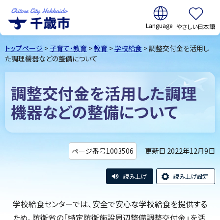
翻訳:
やさしい日本語
千歳市
Chitose
トップページ
>
子育て・教育
>
教育
>
学校給食
> 調整交付金を活用し
City Hokkaido
た調理機器などの整備について
調整交付金を活用した調理
機器などの整備について
更新日 2022年12月9日
ページ番号1003506
読み上げ
読み上げ設定
学校給食センターでは、安全で安心な学校給食を提供する
ため、防衛省の「特定防衛施設周辺整備調整交付金」を活