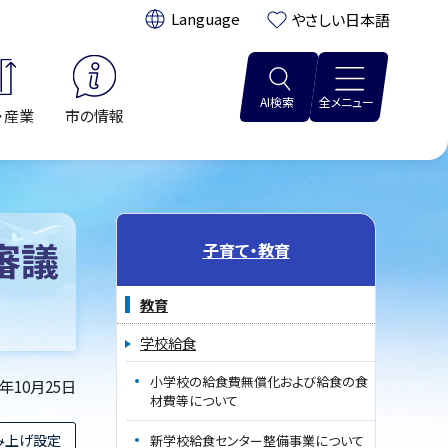
翻訳:
やさしい日本語
AI検索
全メニュー
・産業
市の情報
審議
子育て・教育
教育
学校給食
小学校の給食費無償化および給食の食
4年10月25日
材費等について
み上げ設定
新学校給食センター整備事業について