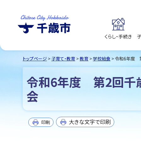
くらし・手続き
千歳市
Chitose City
Hokkaido
トップページ
>
子育て・教育
>
教育
>
学校給食
> 令和6年度
令和6年度 第2回千
会
大きな文字で印刷
印刷