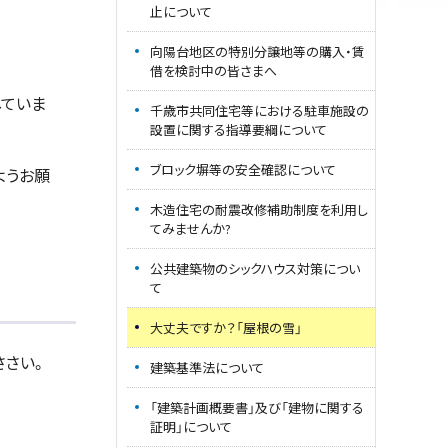
止について
向陽台地区の特別分譲地等の購入・賃
借を検討中の皆さまへ
していま
千歳市共同住宅等における駐車施設の
設置に関する指導要綱について
ブロック塀等の安全確認について
ようお願
木造住宅の耐震改修補助制度を利用し
てみませんか?
公共建築物のシックハウス対策につい
て
大丈夫ですか？「屋根の雪」
ささい。
建築基準法について
「建築計画概要書」及び「建物に関する
証明」について