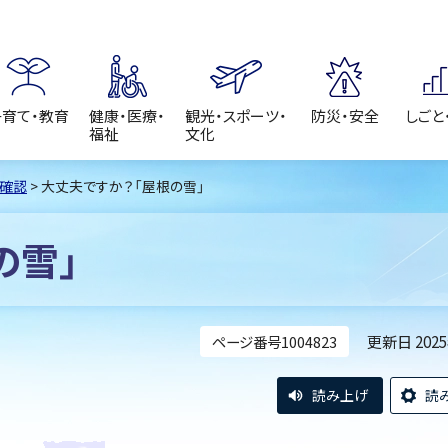
子育て・教育
健康・医療・
観光・スポーツ・
防災・安全
しごと
福祉
文化
築確認
> 大丈夫ですか？「屋根の雪」
の雪」
更新日 202
ページ番号1004823
読み上げ
読