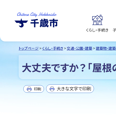
くらし・手続き
千歳市
Chitose City
Hokkaido
トップページ
>
くらし・手続き
>
交通・公園・建築
>
建築物・建
大丈夫ですか？「屋根
大きな文字で印刷
印刷