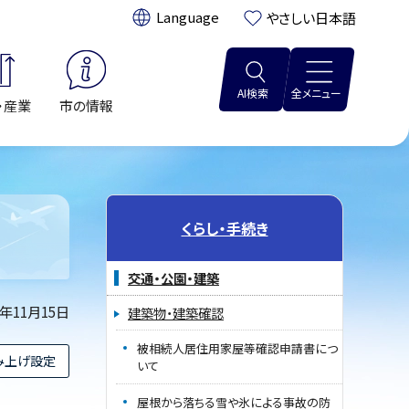
翻訳:
やさしい日本語
AI検索
全メニュー
・産業
市の情報
くらし・手続き
交通・公園・建築
5年11月15日
建築物・建築確認
被相続人居住用家屋等確認申請書につ
み上げ設定
いて
屋根から落ちる雪や氷による事故の防