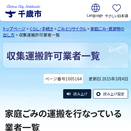
翻訳:
やさしい日本語
千歳市
Chitose
トップページ
>
くらし・手続き
>
ごみとリサイクル
>
家庭ごみ・資源物の
City Hokkaido
出し方
> 収集運搬許可業者一覧
収集運搬許可業者一覧
更新日 2015年3月4日
ページ番号1005164
読み上げ
読み上げ設定
家庭ごみの運搬を行なっている
業者一覧