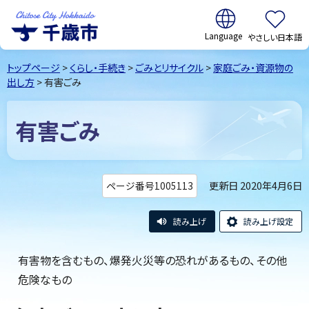
翻訳:
やさしい日本語
千歳市
Chitose
トップページ
>
くらし・手続き
>
ごみとリサイクル
>
家庭ごみ・資源物の
City Hokkaido
出し方
> 有害ごみ
有害ごみ
更新日 2020年4月6日
ページ番号1005113
読み上げ
読み上げ設定
有害物を含むもの、爆発火災等の恐れがあるもの、その他
危険なもの