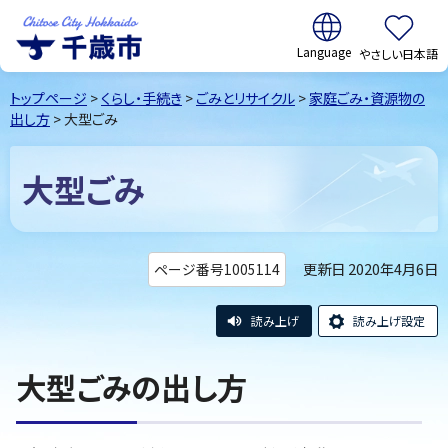
翻訳:
やさしい日本語
千歳市
Chitose
トップページ
>
くらし・手続き
>
ごみとリサイクル
>
家庭ごみ・資源物の
City Hokkaido
出し方
> 大型ごみ
大型ごみ
更新日 2020年4月6日
ページ番号1005114
読み上げ
読み上げ設定
大型ごみの出し方