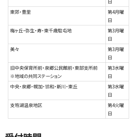
日
東郊・豊里
第4月曜
日
梅ヶ丘・弥生・寿・東千歳駐屯地
第3月曜
日
美々
第3月曜
日
旧中央保育所前・泉郷公民館前・東部支所前
第3水曜
※地域の共同ステーション
日
中央・泉郷・幌加・協和・新川・東丘
第3水曜
日
支笏湖温泉地区
第4火曜
日