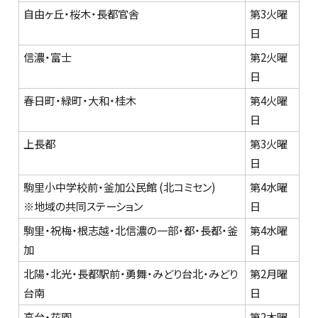
自由ヶ丘・桜木・長都官舎
第3火曜
日
信濃・富士
第2火曜
日
春日町・緑町・大和・桂木
第4火曜
日
上長都
第3火曜
日
駒里小中学校前・釜加公民館 (北コミセン)
第4水曜
※地域の共同ステーション
日
駒里・祝梅・根志越・北信濃の一部・都・長都・釜
第4水曜
加
日
北陽・北光・長都駅前・勇舞・みどり台北・みどり
第2月曜
台南
日
高台・花園
第2木曜