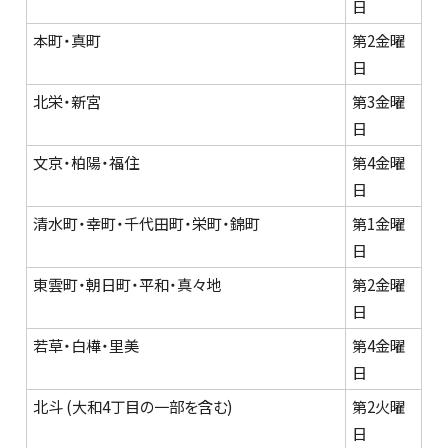
日
本町・真町
第2金曜
日
北栄・新宮
第3金曜
日
文京・柏陽・福住
第4金曜
日
清水町・幸町・千代田町・栄町・錦町
第1金曜
日
東雲町・朝日町・平和・真々地
第2金曜
日
若草・白樺・里美
第4金曜
日
北斗 (大和4丁目の一部を含む)
第2火曜
日