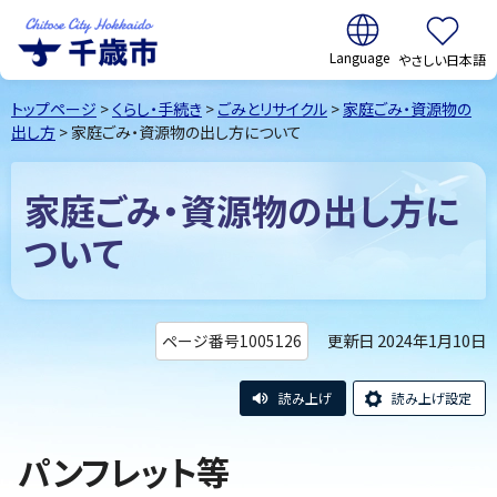
翻訳:
やさしい日本語
千歳市
Chitose
トップページ
>
くらし・手続き
>
ごみとリサイクル
>
家庭ごみ・資源物の
City Hokkaido
出し方
> 家庭ごみ・資源物の出し方について
家庭ごみ・資源物の出し方に
ついて
更新日 2024年1月10日
ページ番号1005126
読み上げ
読み上げ設定
パンフレット等