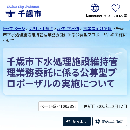
翻訳:
やさしい日本語
千歳市
Chitose
トップページ
>
くらし・手続き
>
水道・下水道
>
事業者向け情報
> 千歳
City Hokkaido
市下水処理施設維持管理業務委託に係る公募型プロポーザルの実施に
ついて
千歳市下水処理施設維持管
理業務委託に係る公募型プ
ロポーザルの実施について
更新日 2025年12月12日
ページ番号1005851
読み上げ
読み上げ設定