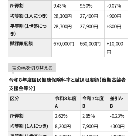
所得割
9.43%
9.50%
-0.07%
均等割（1人につき）
28,300円
27,400円
+900円
平等割（1世帯につ
28,700円
27,900円
+800円
き）
賦課限度額
670,000円
660,000円
+10,000
円
表の幅を切り替える
令和８年度国民健康保険料率と賦課限度額【後期高齢者
支援金等分】
区分
令和８年度
令和７年度
差引A-
A
B
B
所得割
2.62%
2.85%
-0.23%
均等割 (1人につき)
8,200円
7,900円
+300円