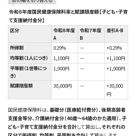
令和８年度国民健康保険料率と賦課限度額【子ども・子育
て支援納付金分】
区分
令和８年度
令和７年度
差引A-B
A
B
所得割
0.29%
－
+0.29%
均等割（1人につき）
1,100円
－
+1,100円
平等割（1世帯につ
1,000円
－
+1,000円
き）
賦課限度額
30,000円
－
+30,000
円
国民健康保険料は、
基礎分（医療給付費分）、後期高齢者
支援金等分、介護納付金分（40歳～64歳のかた適用）、子
ども・子育て支援納付金分を
合計
して算出し
、それぞれの
区分で所得割、均等割、平等割を合計して
算出します。