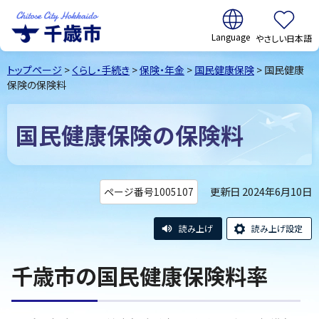
翻訳:
やさしい日本語
千歳市
Chitose
トップページ
>
くらし・手続き
>
保険・年金
>
国民健康保険
> 国民健康
City Hokkaido
保険の保険料
国民健康保険の保険料
更新日 2024年6月10日
ページ番号1005107
読み上げ
読み上げ設定
千歳市の国民健康保険料率