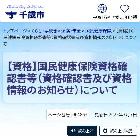
翻訳:
やさしい日本語
千歳市
Chitose
トップページ
>
くらし・手続き
>
保険・年金
>
国民健康保険
> 【資格】国
City Hokkaido
民健康保険資格確認書等（資格確認書及び資格情報のお知らせ）につい
て
【資格】国民健康保険資格確
認書等（資格確認書及び資格
情報のお知らせ）について
更新日 2025年7月7日
ページ番号1004867
読み上げ
読み上げ設定