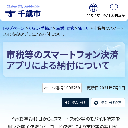
翻訳:
やさしい日本語
千歳市
Chitose
トップページ
>
くらし・手続き
>
生活・環境
>
住まい
> 市税等のスマート
City Hokkaido
フォン決済アプリによる納付について
市税等のスマートフォン決済
アプリによる納付について
更新日 2021年7月1日
ページ番号1006269
読み上げ
読み上げ設定
令和3年7月1日から、スマートフォン等のモバイル端末を
用いた電子決済（バーコード決済）により市税等の納付が