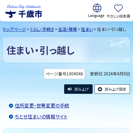
翻訳:
やさしい日本語
千歳市
Chitose
トップページ
>
くらし・手続き
>
生活・環境
>
住まい
> 住まい・引っ越し
City Hokkaido
住まい・引っ越し
更新日 2024年4月9日
ページ番号1004046
読み上げ
読み上げ設定
住所変更・世帯変更の手続
ちとせ住まいの情報サイト