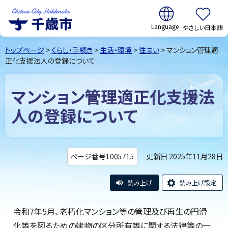
翻訳:
やさしい日本語
千歳市
Chitose
トップページ
>
くらし・手続き
>
生活・環境
>
住まい
> マンション管理適
City Hokkaido
正化支援法人の登録について
マンション管理適正化支援法
人の登録について
更新日 2025年11月28日
ページ番号1005715
読み上げ
読み上げ設定
令和7年5月、老朽化マンション等の管理及び再生の円滑
化等を図るための建物の区分所有等に関する法律等の一