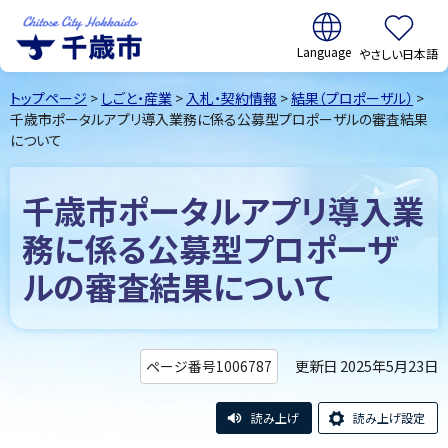
翻訳:
やさしい日本語
千歳市
Chitose
トップページ
>
しごと・産業
>
入札・契約情報
>
結果（プロポーザル）
>
City Hokkaido
千歳市ポータルアプリ導入業務に係る公募型プロポーザルの審査結果
について
千歳市ポータルアプリ導入業
務に係る公募型プロポーザ
ルの審査結果について
更新日 2025年5月23日
ページ番号1006787
読み上げ
読み上げ設定