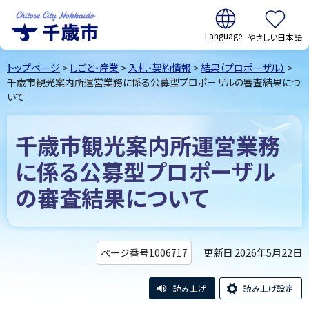
翻訳:
やさしい日本語
千歳市
Chitose
トップページ
>
しごと・産業
>
入札・契約情報
>
結果（プロポーザル）
>
City Hokkaido
千歳市観光案内所運営業務に係る公募型プロポーザルの審査結果につ
いて
千歳市観光案内所運営業務
に係る公募型プロポーザル
の審査結果について
更新日 2026年5月22日
ページ番号1006717
読み上げ
読み上げ設定