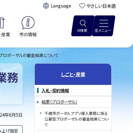
翻訳:
やさしい日本語
AI検索
全メニュー
・産業
市の情報
プロポーザルの審査結果について
業務
しごと・産業
入札・契約情報
結果（プロポーザル）
千歳市ポータルアプリ導入業務に係る
024年6月5日
公募型プロポーザルの審査結果につい
て
み上げ設定