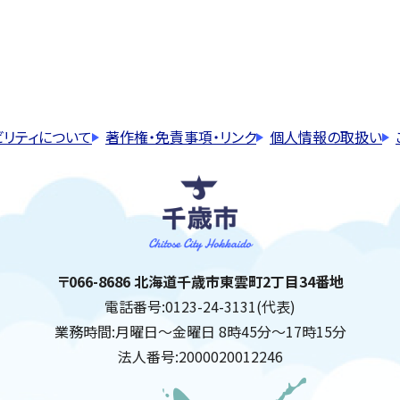
ビリティについて
著作権・免責事項・リンク
個人情報の取扱い
千歳市
住所:
〒066-8686 北海道千歳市東雲町2丁目34番地
電話番号:
0123-24-3131(代表)
業務時間:
月曜日～金曜日 8時45分～17時15分
法人番号:
2000020012246