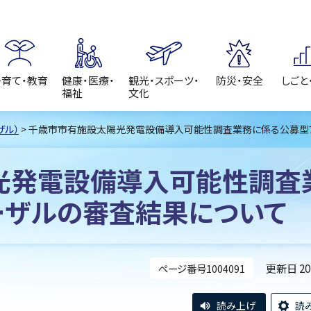
子育て・教育
健康・医療・
観光・スポーツ・
防災・安全
しごと
福祉
文化
ザル）
> 千歳市市有施設太陽光発電設備導入可能性調査業務に係る公募型
光発電設備導入可能性調査
ーザルの審査結果について
更新日 2
ページ番号1004091
読み上げ
読