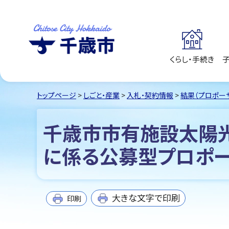
くらし・手続き
千歳市
Chitose City
Hokkaido
トップページ
>
しごと・産業
>
入札・契約情報
>
結果（プロポー
千歳市市有施設太陽
に係る公募型プロポ
大きな文字で印刷
印刷