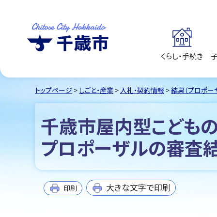
くらし・手続き
千歳市
Chitose City
Hokkaido
トップページ
>
しごと・産業
>
入札・契約情報
>
結果（プロポー
千歳市屋内型こども
プロポーザルの審査
大きな文字で印刷
印刷