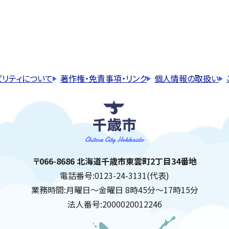
ビリティについて
著作権・免責事項・リンク
個人情報の取扱い
千歳市
住所:
〒066-8686 北海道千歳市東雲町2丁目34番地
電話番号:
0123-24-3131(代表)
業務時間:
月曜日～金曜日 8時45分～17時15分
法人番号:
2000020012246