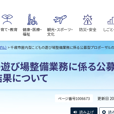
子育て・教育
健康・医療・
観光・スポーツ・
防災・安全
しごと
福祉
文化
ザル）
> 千歳市屋内型こどもの遊び場整備業務に係る公募型プロポーザル
の遊び場整備業務に係る公
結果について
更新日 2
ページ番号1006673
読み上げ
読