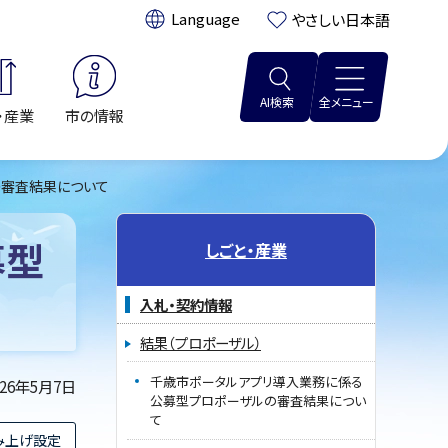
翻訳:
やさしい日本語
AI検索
全メニュー
・産業
市の情報
の審査結果について
募型
しごと・産業
入札・契約情報
結果（プロポーザル）
千歳市ポータルアプリ導入業務に係る
026年5月7日
公募型プロポーザルの審査結果につい
て
み上げ設定