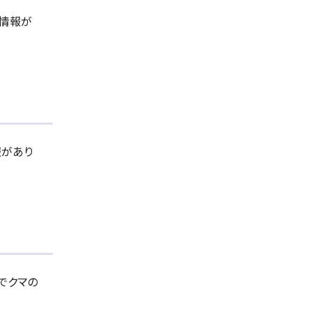
撃情報が
報があり
でクマの