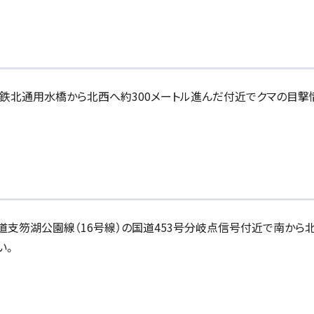
葉丘の鉄北通用水橋から北西へ約300メートル進んだ付近でクマの目
の道道支笏湖公園線（16号線）の国道453号分岐点信号付近で南から
い。