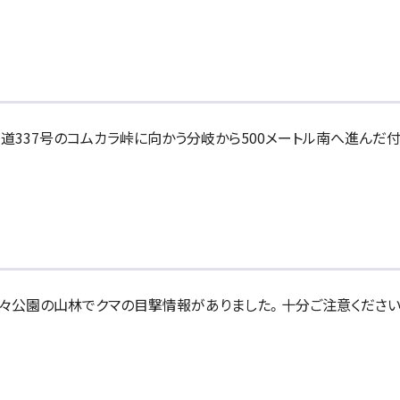
の国道337号のコムカラ峠に向かう分岐から500メートル南へ進んだ
々の美々公園の山林でクマの目撃情報がありました。十分ご注意ください