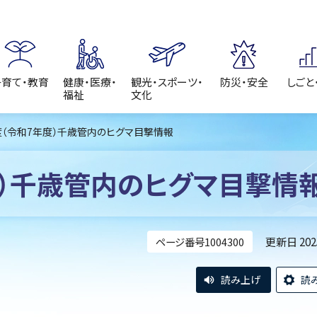
子育て・教育
健康・医療・
観光・スポーツ・
防災・安全
しごと
福祉
文化
年度（令和7年度）千歳管内のヒグマ目撃情報
度）千歳管内のヒグマ目撃情
更新日 20
ページ番号1004300
読み上げ
読