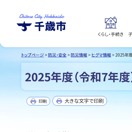
くらし・手続き
千歳市
Chitose City
Hokkaido
トップページ
>
防災・安全
>
防災情報
>
ヒグマ情報
> 2025
2025年度（令和7年
大きな文字で印刷
印刷