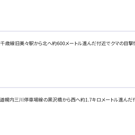
のJR千歳線旧美々駅から北へ約600メートル進んだ付近でクマの目
川の道道幌内三川停車場線の黒沢橋から西へ約1.7キロメートル進んだ