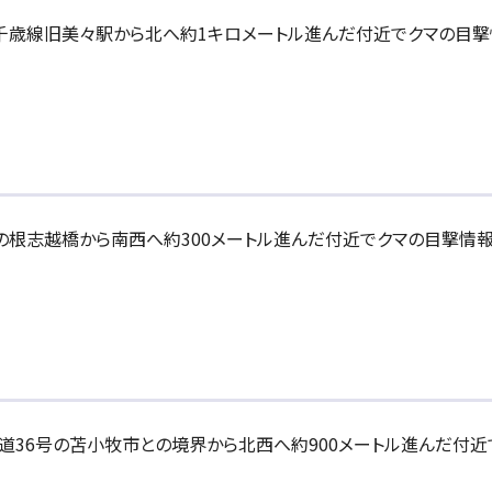
のJR千歳線旧美々駅から北へ約1キロメートル進んだ付近でクマの目
志越の根志越橋から南西へ約300メートル進んだ付近でクマの目撃情
の国道36号の苫小牧市との境界から北西へ約900メートル進んだ付近