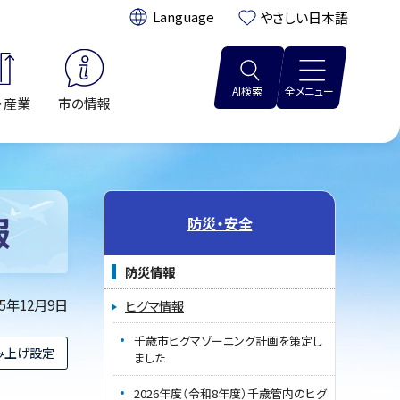
翻訳:
やさしい日本語
AI検索
全メニュー
・産業
市の情報
報
防災・安全
防災情報
25年12月9日
ヒグマ情報
千歳市ヒグマゾーニング計画を策定し
み上げ設定
ました
2026年度（令和8年度）千歳管内のヒグ