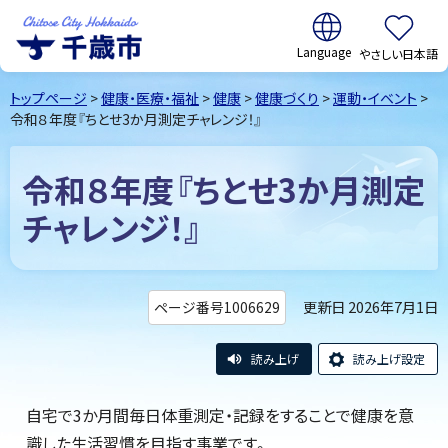
翻訳:
やさしい日本語
千歳市
Chitose
トップページ
>
健康・医療・福祉
>
健康
>
健康づくり
>
運動・イベント
>
City Hokkaido
令和８年度『ちとせ3か月測定チャレンジ！』
令和８年度『ちとせ3か月測定
チャレンジ！』
更新日 2026年7月1日
ページ番号1006629
読み上げ
読み上げ設定
自宅で3か月間毎日体重測定・記録をすることで健康を意
識した生活習慣を目指す事業です。