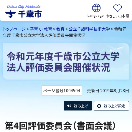
翻訳:
やさしい日本語
千歳市
Chitose
トップページ
>
子育て・教育
>
教育
>
公立千歳科学技術大学
> 令和元
City Hokkaido
年度千歳市公立大学法人評価委員会開催状況
令和元年度千歳市公立大学
法人評価委員会開催状況
更新日 2019年8月28日
ページ番号1004504
読み上げ
読み上げ設定
第4回評価委員会（書面会議）